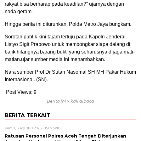
rakyat bisa berharap pada keadilan?” ujarnya dengan
nada geram.
Hingga berita ini diturunkan, Polda Metro Jaya bungkam.
Sorotan publik kini tajam tertuju pada Kapolri Jenderal
Listyo Sigit Prabowo untuk membongkar siapa dalang di
balik hilangnya barang bukti yang seharusnya dijaga mati-
matian.ujar sumber media ini menambahkan.
Nara sumber Prof Dr Sutan Nasomal SH MH Pakar Hukum
Internasional. (SN).
Post Views:
9
Berita ini 7 kali dibaca
BERITA TERKAIT
Kamis, 6 Agustus 2026 - 15:07 WIB
Ratusan Personel Polres Aceh Tengah Diterjunkan