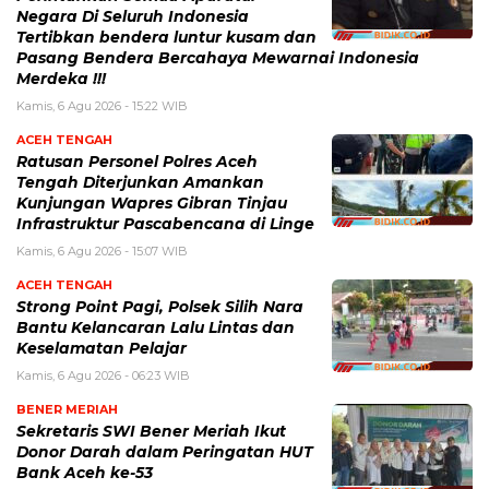
Negara Di Seluruh Indonesia
Tertibkan bendera luntur kusam dan
Pasang Bendera Bercahaya Mewarnai Indonesia
Merdeka !!!
Kamis, 6 Agu 2026 - 15:22 WIB
ACEH TENGAH
Ratusan Personel Polres Aceh
Tengah Diterjunkan Amankan
Kunjungan Wapres Gibran Tinjau
Infrastruktur Pascabencana di Linge
Kamis, 6 Agu 2026 - 15:07 WIB
ACEH TENGAH
Strong Point Pagi, Polsek Silih Nara
Bantu Kelancaran Lalu Lintas dan
Keselamatan Pelajar
Kamis, 6 Agu 2026 - 06:23 WIB
BENER MERIAH
Sekretaris SWI Bener Meriah Ikut
Donor Darah dalam Peringatan HUT
Bank Aceh ke-53