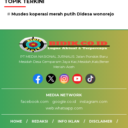
TOPIK TERKINI
Musdes koperasi merah putih Didesa wonorejo
PT MEDIA NASIONAL JURNALIS: Jalan Pondok Baru
Mesidah Desa Cemparam Jaya Kac,Mesidah,Kab,Bener
Meriah-Aceh
MEDIA NETWORK
facebook.com
google.co.id
instagram.com
web.whatsapp.com
HOME
REDAKSI
INFO IKLAN
DISCLAIMER