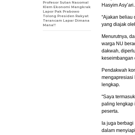
Profesor Sutan Nasomal
Hasyim Asy’ari.
Klem Ekonomi Mangkrak
Lapor Pak Prabowo
Tolong Presiden Rakyat
“Ajakan beliau 
Terancam Lapar Dimana
yang diajak ole
Mana!!
Menurutnya, da
warga NU berad
dakwah, diperlu
keseimbangan 
Pendakwah kon
mengapresiasi 
lengkap.
“Saya termasuk
paling lengkap 
peserta.
Ia juga berbag
dalam menyiapk