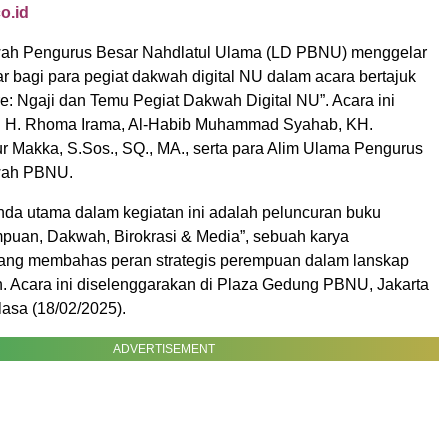
o.id
h Pengurus Besar Nahdlatul Ulama (LD PBNU) menggelar
r bagi para pegiat dakwah digital NU dalam acara bertajuk
: Ngaji dan Temu Pegiat Dakwah Digital NU”. Acara ini
Dr. H. Rhoma Irama, Al-Habib Muhammad Syahab, KH.
 Makka, S.Sos., SQ., MA., serta para Alim Ulama Pengurus
ah PBNU.
nda utama dalam kegiatan ini adalah peluncuran buku
mpuan, Dakwah, Birokrasi & Media”, sebuah karya
ang membahas peran strategis perempuan dalam lanskap
 Acara ini diselenggarakan di Plaza Gedung PBNU, Jakarta
lasa (18/02/2025).
ADVERTISEMENT