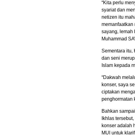
“Kita perlu men
syariat dan me
netizen itu ma
memanfaatkan 
sayang, lemah 
Muhammad SAW,
Sementara itu
dan seni merup
Islam kepada m
“Dakwah melalu
konser, saya s
ciptakan menga
penghormatan ke
Bahkan sampai 
Ikhlas tersebut
konser adalah 
MUI untuk klarif