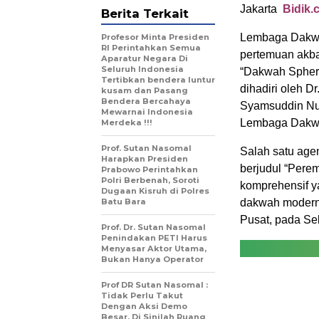
Jakarta
Bidik.c
Berita Terkait
Lembaga Dakwa
Profesor Minta Presiden
RI Perintahkan Semua
pertemuan akba
Aparatur Negara Di
Seluruh Indonesia
“Dakwah Sphere
Tertibkan bendera luntur
dihadiri oleh 
kusam dan Pasang
Bendera Bercahaya
Syamsuddin Nur
Mewarnai Indonesia
Lembaga Dakw
Merdeka !!!
Prof. Sutan Nasomal
Salah satu age
Harapkan Presiden
berjudul “Pere
Prabowo Perintahkan
Polri Berbenah, Soroti
komprehensif y
Dugaan Kisruh di Polres
Batu Bara
dakwah modern.
Pusat, pada Se
Prof. Dr. Sutan Nasomal
Penindakan PETI Harus
Menyasar Aktor Utama,
Bukan Hanya Operator
Prof DR Sutan Nasomal :
Tidak Perlu Takut
Dengan Aksi Demo
Besar. Di Sinilah Ruang