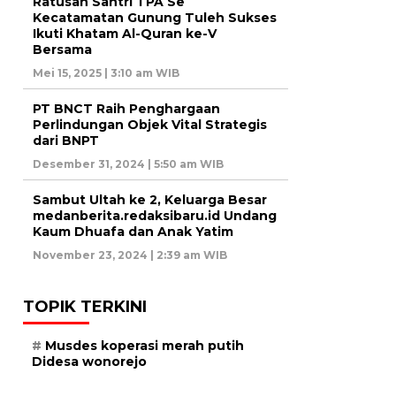
Ratusan Santri TPA Se
Kecatamatan Gunung Tuleh Sukses
Ikuti Khatam Al-Quran ke-V
Bersama
Mei 15, 2025 | 3:10 am WIB
PT BNCT Raih Penghargaan
Perlindungan Objek Vital Strategis
dari BNPT
Desember 31, 2024 | 5:50 am WIB
Sambut Ultah ke 2, Keluarga Besar
medanberita.redaksibaru.id Undang
Kaum Dhuafa dan Anak Yatim
November 23, 2024 | 2:39 am WIB
TOPIK TERKINI
Musdes koperasi merah putih
Didesa wonorejo