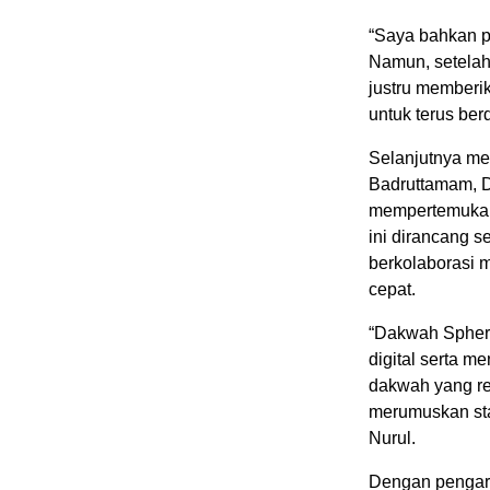
“Saya bahkan p
Namun, setelah
justru memberi
untuk terus be
Selanjutnya m
Badruttamam, D
mempertemukan 
ini dirancang s
berkolaborasi 
cepat.
“Dakwah Sphere
digital serta m
dakwah yang rel
merumuskan stan
Nurul.
Dengan pengaru