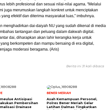
rus lebih profesional dan sesuai nilai-nilai agama. “Melalui
kami juga merumuskan langkah konkret untuk menciptakan
yang efektif dan diterima masyarakat luas,” imbuhnya.
an menghadirkan dai-daiyah NU yang sudah dikenal di media
embahas tantangan dan peluang dalam dakwah digital.
 antar dai, diharapkan akan lahir kerangka kerja untuk
yang berkompeten dan mampu bersaing di era digital,
enjaga moderasi beragama. (Aris)
Berita ini 31 kali dibaca
UE
BENER MERIAH
meulue Antisipasi
Asah Kemampuan Personel,
 Lakukan Pembersihan
Polres Bener Meriah Gelar
malisasi Drainase
Latihan Dalmas Tingkatkan