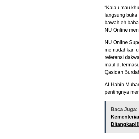
“Kalau mau khut
langsung buka 
bawah eh bahas
NU Online men
NU Online Sup
memudahkan um
referensi dakwa
maulid, termasu
Qasidah Burda
Al-Habib Muha
pentingnya me
Baca Juga:
Kementerian
Ditangkap!!